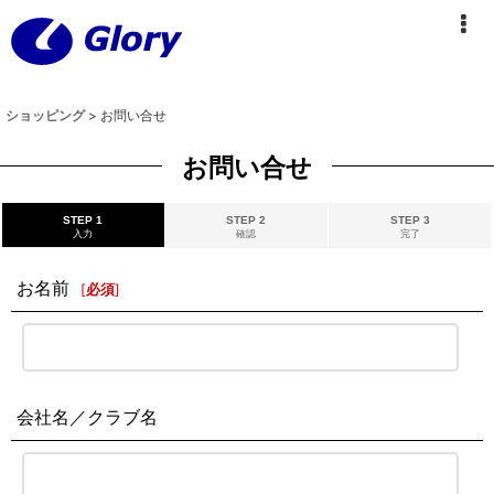
ショッピング
>
お問い合せ
お問い合せ
STEP 1
STEP 2
STEP 3
入力
確認
完了
お名前
[
必須
]
会社名／クラブ名