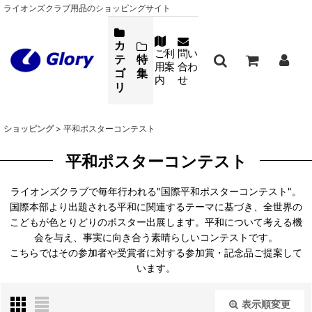
ライオンズクラブ用品のショッピングサイト
カ
ご利
問い
テ
特
用案
合わ
ゴ
集
内
せ
リ
ショッピング
>
平和ポスターコンテスト
平和ポスターコンテスト
ライオンズクラブで毎年行われる"国際平和ポスターコンテスト"。
国際本部より出題される平和に関連するテーマに基づき、全世界の
こどもが色とりどりのポスター出展します。平和について考える機
会を与え、事実に向き合う素晴らしいコンテストです。
こちらではその参加者や受賞者に対する参加賞・記念品ご提案して
います。
表示順変更