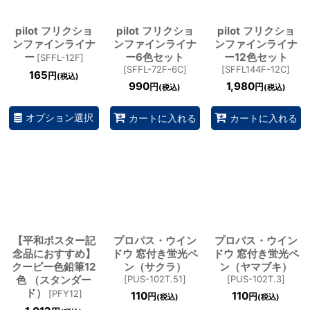
pilot フリクショ
pilot フリクショ
pilot フリクショ
ンファインライナ
ンファインライナ
ンファインライナ
ー
ー6色セット
ー12色セット
[
SFFL-12F
]
[
SFFL-72F-6C
]
[
SFFL144F-12C
]
165
円
(税込)
990
1,980
円
円
(税込)
(税込)
オプション選択
カートに入れる
カートに入れる
【平和ポスター記
プロパス・ウイン
プロパス・ウイン
念品におすすめ】
ドウ 窓付き蛍光ペ
ドウ 窓付き蛍光ペ
クーピー色鉛筆12
ン（サクラ）
ン（ヤマブキ）
色 （スタンダー
[
PUS-102T.51
]
[
PUS-102T.3
]
ド）
[
PFY12
]
110
110
円
円
(税込)
(税込)