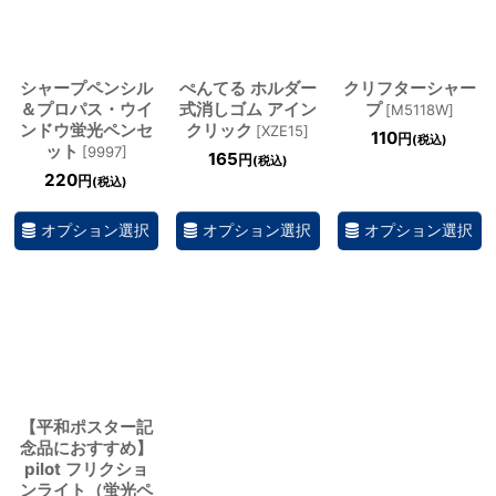
シャープペンシル
ぺんてる ホルダー
クリフターシャー
＆プロパス・ウイ
式消しゴム アイン
プ
[
M5118W
]
ンドウ蛍光ペンセ
クリック
[
XZE15
]
110
円
(税込)
ット
[
9997
]
165
円
(税込)
220
円
(税込)
オプション選択
オプション選択
オプション選択
【平和ポスター記
念品におすすめ】
pilot フリクショ
ンライト（蛍光ペ