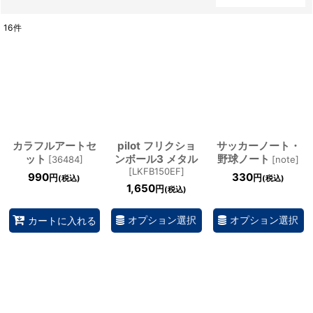
閉じる
16
件
表示数
:
並び順
:
絞り込む
カラフルアートセ
pilot フリクショ
サッカーノート・
ット
ンボール3 メタル
野球ノート
[
36484
]
[
note
]
[
LKFB150EF
]
990
330
円
円
(税込)
(税込)
1,650
円
(税込)
オプション選択
オプション選択
カートに入れる