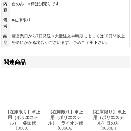
内
台のみ ※棒は別売りです
容
備
※在庫限り
考
納
翌営業日から7日発送 ※大量注文や時期によっては10日間以上
期
発送にかかる場合がございます。予めご了承下さい。
関連商品
【在庫限り】卓上
【在庫限り】卓上
【在庫限り】卓上
用（ポリエステ
用（ポリエステ
用（ポリエステ
ル） 各国旗
ル） ライオン旗
ル）日の丸
[
0060,
]
[
0060A,
]
[
0060B,
]