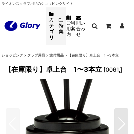
ライオンズクラブ用品のショッピングサイト
カ
ご利
問い
テ
特
用案
合わ
ゴ
集
内
せ
リ
ショッピング
>
クラブ用品
>
旗付属品
>
【在庫限り】卓上台 1〜3本立
【在庫限り】卓上台 1〜3本立
[
0061,
]