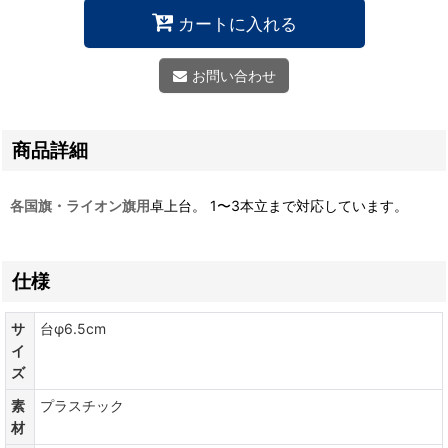
カートに入れる
お問い合わせ
商品詳細
各国旗・ライオン旗用
卓上台。 1〜3本立まで対応しています。
仕様
サ
台φ6.5cm
イ
ズ
素
プラスチック
材