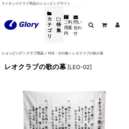
ライオンズクラブ用品のショッピングサイト
カ
ご利
問い
テ
特
用案
合わ
ゴ
集
内
せ
リ
ショッピング
>
クラブ用品
>
YCE・その他
>
レオクラブの歌の幕
レオクラブの歌の幕
[
LEO-02
]