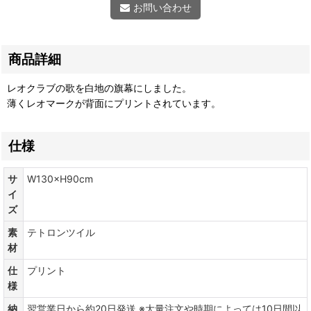
お問い合わせ
商品詳細
レオクラブの歌を白地の旗幕にしました。
薄くレオマークが背面にプリントされています。
仕様
サ
W130×H90cm
イ
ズ
素
テトロンツイル
材
仕
プリント
様
納
翌営業日から約20日発送 ※大量注文や時期によっては10日間以