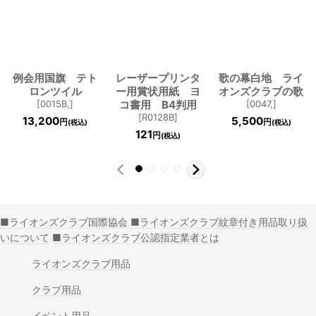
例会用国旗 テト
レーザープリンタ
歌の幕白地 ライ
ロンツイル
ー用賞状用紙 ヨ
オンズクラブの歌
[
0015B,
]
コ書用 B4判用
[
0047,
]
[
R0128B
]
13,200
5,500
円
円
(税込)
(税込)
121
円
(税込)
■ライオンズクラブ国際協会
■ライオンズクラブ紋章付き用品取り扱
いについて
■ライオンズクラブ公認指定業者とは
ライオンズクラブ用品
クラブ用品
イベント用品