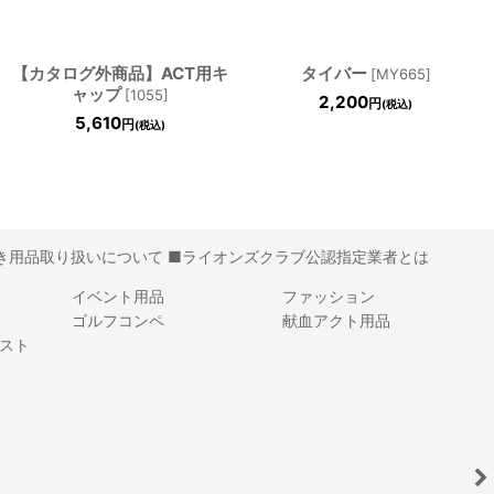
【カタログ外商品】ACT用キ
タイバー
[
MY665
]
ャップ
[
1055
]
2,200
円
(税込)
5,610
円
(税込)
き用品取り扱いについて
■ライオンズクラブ公認指定業者とは
イベント用品
ファッション
ゴルフコンペ
献血アクト用品
スト