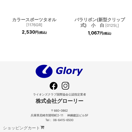
カラースポーツタオル
バラリボン(新型クリップ
[
1176GR
]
式) 小 白
[
0125I,
]
2,530
1,067
円
(税込)
円
(税込)
ライオンズクラブ国際協会公認指定業者
株式会社グローリー
〒660-0862
兵庫県尼崎市開明町2-11 神鋼建設ビル5F
Tel： 06-6415-6500
ショッピングカート