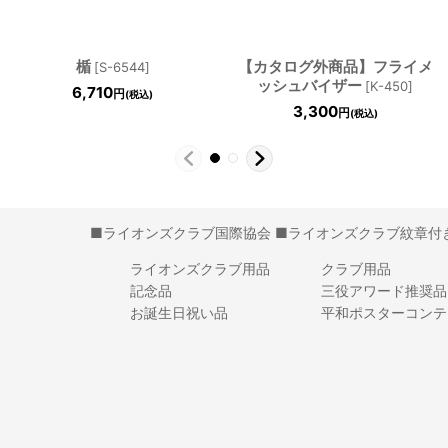
楯
【カタログ外商品】フライメ
[
S-6544
]
ッシュバイザー
[
K-450
]
6,710
円
(税込)
3,300
円
(税込)
■ライオンズクラブ国際協会
■ライオンズクラブ紋章付
ライオンズクラブ用品
クラブ用品
記念品
三役アワード推奨品
お誕生日祝い品
平和ポスターコンテ