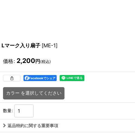
Lマーク入り扇子
[
ME-1
]
2,200
価格
:
円
(税込)
Facebookでシェア
カラー
を選択してください
数量
:
返品特約に関する重要事項