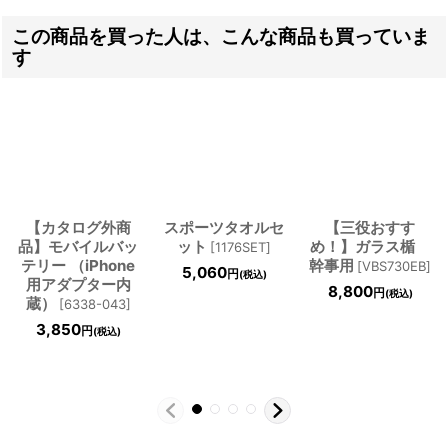
この商品を買った人は、こんな商品も買っていま
す
【カタログ外商
スポーツタオルセ
【三役おすす
品】モバイルバッ
ット
め！】ガラス楯
[
1176SET
]
テリー （iPhone
幹事用
[
VBS730EB
]
5,060
円
(税込)
用アダプター内
8,800
円
(税込)
蔵）
[
6338-043
]
3,850
円
(税込)