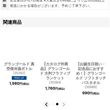
納
翌営業日から7日発送 ※大量注文や時期によっては10日間以上
期
発送にかかる場合がございます。予めご了承下さい。
関連商品
グランゴールド 真
【カタログ外商
【お誕生日祝い・
空保冷温ボトル
品】グランゴール
記念品におすす
[
35392
]
ド 大判フラフィブ
め！】グランゴー
ランケット
ルド ソフトタッチ
[
35584
]
バスタオル
1,980
円
(税込)
[
35889
]
1,760
円
(税込)
990
円
(税込)