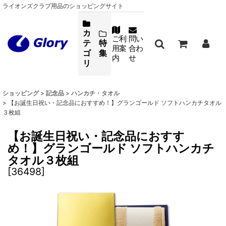
ライオンズクラブ用品のショッピングサイト
カ
ご利
問い
テ
特
用案
合わ
ゴ
集
内
せ
リ
ショッピング
>
記念品
>
ハンカチ・タオル
>
【お誕生日祝い・記念品におすすめ！】グランゴールド ソフトハンカチタオル
３枚組
【お誕生日祝い・記念品におすす
め！】グランゴールド ソフトハンカチ
タオル３枚組
[
36498
]