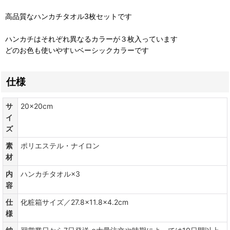
高品質なハンカチタオル3枚セットです
ハンカチはそれぞれ異なるカラーが３枚入っています
どのお色も使いやすいベーシックカラーです
仕様
サ
20×20cm
イ
ズ
素
ポリエステル・ナイロン
材
内
ハンカチタオル×3
容
仕
化粧箱サイズ／27.8×11.8×4.2cm
様