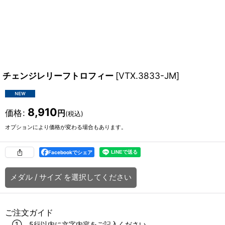
チェンジレリーフトロフィー
[
VTX.3833-JM
]
8,910
価格
:
円
(税込)
オプションにより価格が変わる場合もあります。
Facebookでシェア
メダル
/
サイズ
を選択してください
ご注文ガイド
① 5行以内に文字内容をご記入ください。