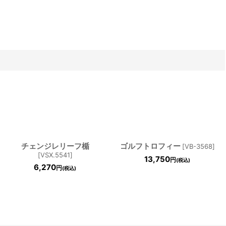
チェンジレリーフ楯
ゴルフトロフィー
[
VB-3568
]
[
VSX.5541
]
13,750
円
(税込)
6,270
円
(税込)