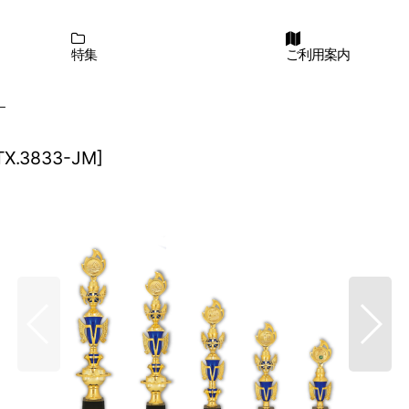
特集
ご利用案内
ー
TX.3833-JM
]