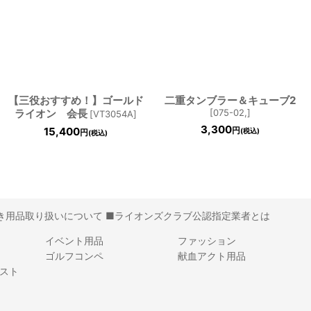
【三役おすすめ！】ゴールド
二重タンブラー＆キューブ2
ライオン 会長
[
075-02,
]
[
VT3054A
]
3,300
15,400
円
(税込)
円
(税込)
き用品取り扱いについて
■ライオンズクラブ公認指定業者とは
イベント用品
ファッション
ゴルフコンペ
献血アクト用品
スト