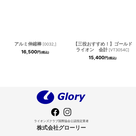
アルミ伸縮棒
【三役おすすめ！】ゴールド
[
0032,
]
ライオン 会計
[
VT3054C
]
16,500
円
(税込)
15,400
円
(税込)
ライオンズクラブ国際協会公認指定業者
株式会社グローリー