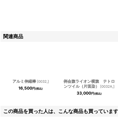
関連商品
アルミ伸縮棒
例会旗ライオン横旗 テトロ
[
0032,
]
ンツイル（片面染）
[
0032A,
]
16,500
円
(税込)
33,000
円
(税込)
この商品を買った人は、こんな商品も買っていま